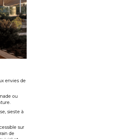
aux envies de
ignade ou
ture.
e, sieste à
cessible sur
rain de