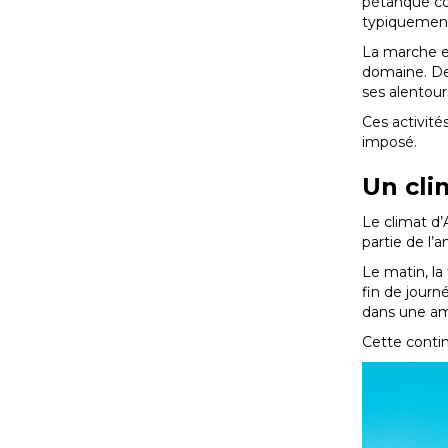
pétanque co
typiquement
La marche et
domaine. Des
ses alentour
Ces activité
imposé.
Un cli
Le climat d
partie de l’a
Le matin, la
fin de journ
dans une am
Cette contin