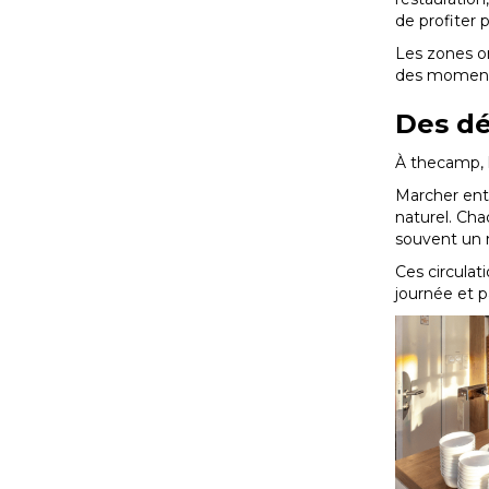
de profiter 
Les zones om
des moments
Des dé
À thecamp, 
Marcher entr
naturel. Cha
souvent un 
Ces circulat
journée et p