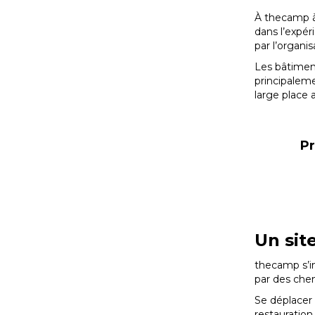
À thecamp à 
dans l’expér
par l’organi
Les bâtiment
principaleme
large place
Pr
Un site
thecamp s’in
par des chem
Se déplacer 
restauration