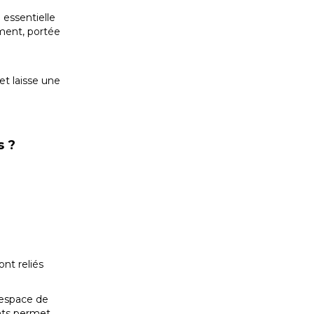
 essentielle
ement, portée
et laisse une
s ?
nt reliés
 espace de
ents permet