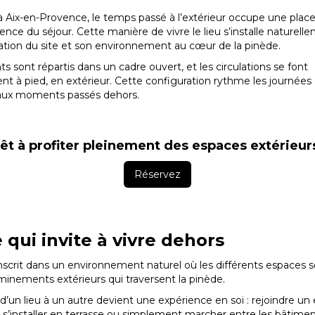
Aix-en-Provence, le temps passé à l’extérieur occupe une place
ience du séjour. Cette manière de vivre le lieu s’installe naturell
sation du site et son environnement au cœur de la pinède.
s sont répartis dans un cadre ouvert, et les circulations se font
nt à pied, en extérieur. Cette configuration rythme les journées 
 aux moments passés dehors.
êt à profiter pleinement des espaces extérieur
Réservez
 qui invite à vivre dehors
scrit dans un environnement naturel où les différents espaces so
inements extérieurs qui traversent la pinède.
d’un lieu à un autre devient une expérience en soi : rejoindre un
, s’installer en terrasse ou simplement marcher entre les bâtim