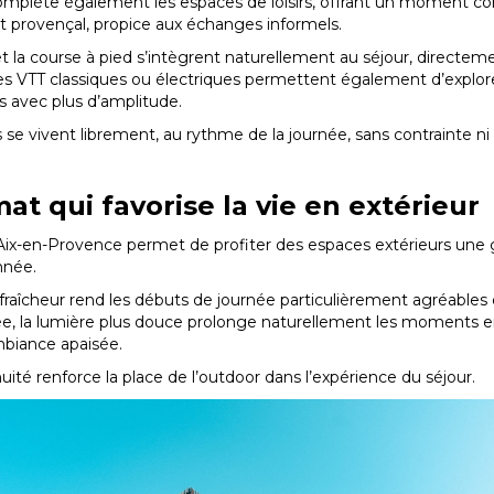
mplète également les espaces de loisirs, offrant un moment con
 provençal, propice aux échanges informels.
 la course à pied s’intègrent naturellement au séjour, directeme
 VTT classiques ou électriques permettent également d’explorer
s avec plus d’amplitude.
s se vivent librement, au rythme de la journée, sans contrainte 
mat qui favorise la vie en extérieur
’Aix-en-Provence permet de profiter des espaces extérieurs une
nnée.
 fraîcheur rend les débuts de journée particulièrement agréables
ée, la lumière plus douce prolonge naturellement les moments e
biance apaisée.
uité renforce la place de l’outdoor dans l’expérience du séjour.