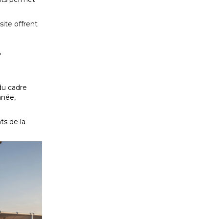
site offrent
r
du cadre
anée,
ts de la