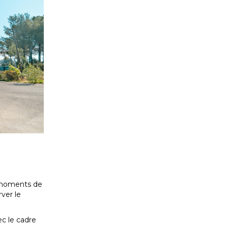
s moments de
ver le
ec le cadre