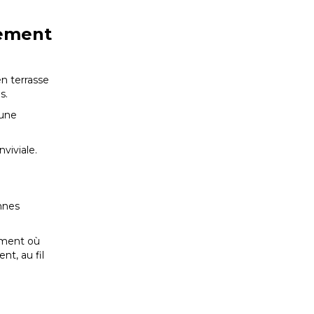
lement
n terrasse
s.
 une
viviale.
nnes
ement où
nt, au fil