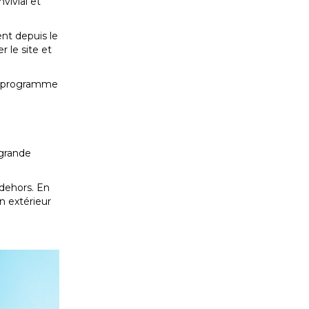
vivial et
nt depuis le
 le site et
ni programme
 grande
 dehors. En
n extérieur