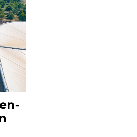
-en-
en