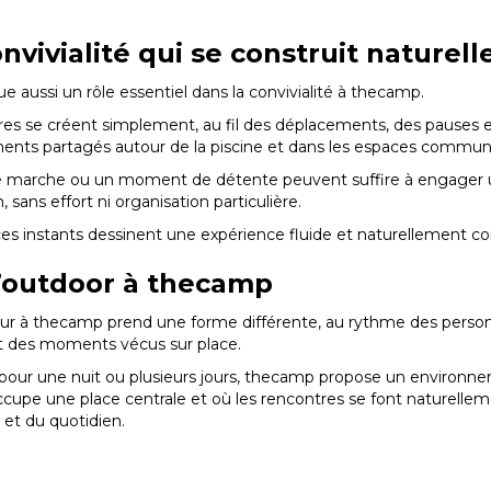
nvivialité qui se construit naturel
ue aussi un rôle essentiel dans la convivialité à thecamp.
res se créent simplement, au fil des déplacements, des pauses e
nts partagés autour de la piscine et dans les espaces commun
e marche ou un moment de détente peuvent suffire à engager
 sans effort ni organisation particulière.
es instants dessinent une expérience fluide et naturellement con
l’outdoor à thecamp
ur à thecamp prend une forme différente, au rythme des perso
t des moments vécus sur place.
 pour une nuit ou plusieurs jours, thecamp propose un environn
occupe une place centrale et où les rencontres se font naturelleme
et du quotidien.